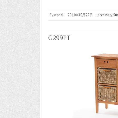
By
world
|
2014年10月29日
|
accessary
,
Sun
G299PT