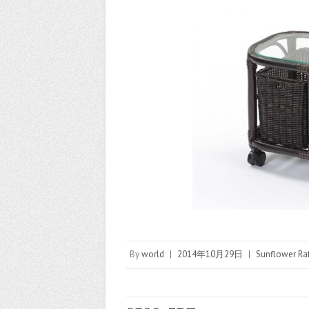
By
world
|
2014年10月29日
|
Sunflower Rat