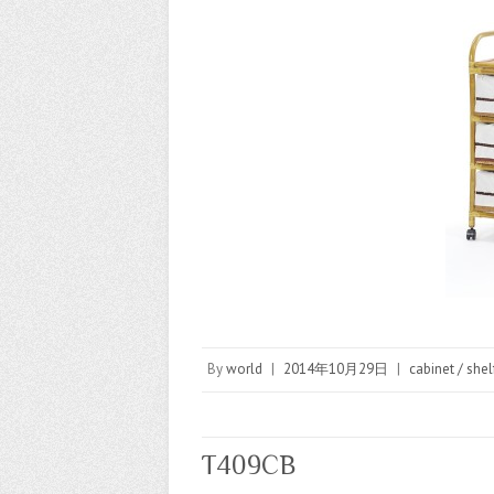
By
world
|
2014年10月29日
|
cabinet / shel
T409CB