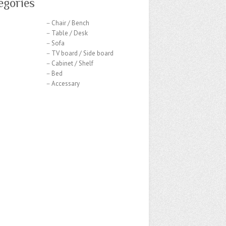
egories
hair / Bench
able / Desk
Sofa
 board / Side board
abinet / Shelf
－Bed
ccessary