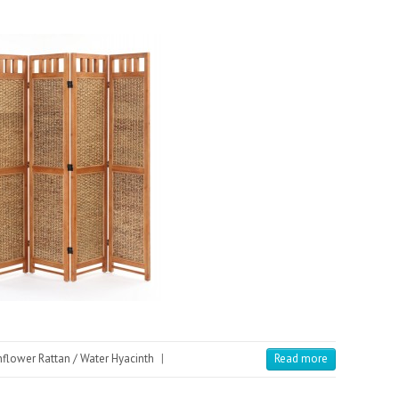
flower Rattan / Water Hyacinth
|
Read more