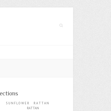
Search
lections
N F L O W E R R A T T A N
RATTAN