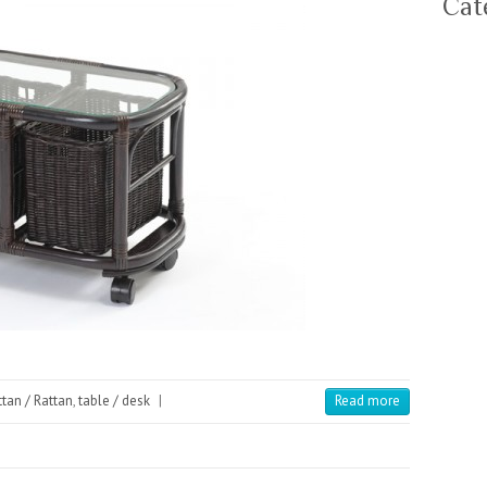
Cat
－C
－T
－
－TV
－C
－A
tan / Rattan
,
table / desk
|
Read more