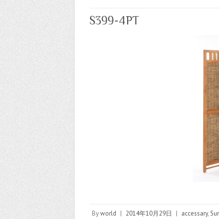
S399-4PT
By
world
|
2014年10月29日
|
accessary
,
Sun