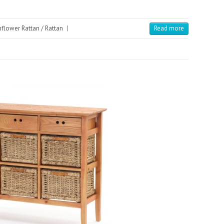
flower Rattan / Rattan
|
Read more