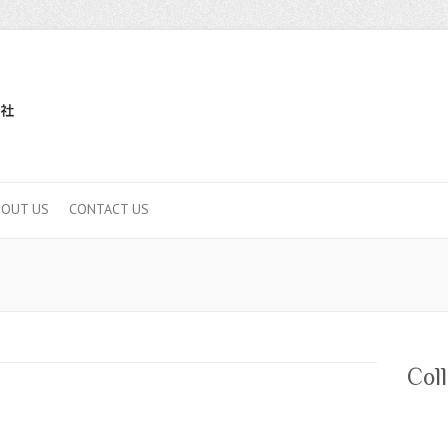
BOUT US
CONTACT US
Col
S U 