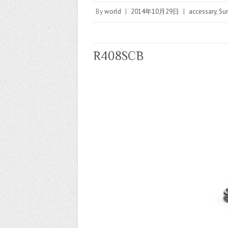
By
world
|
2014年10月29日
|
accessary
,
Sun
R408SCB