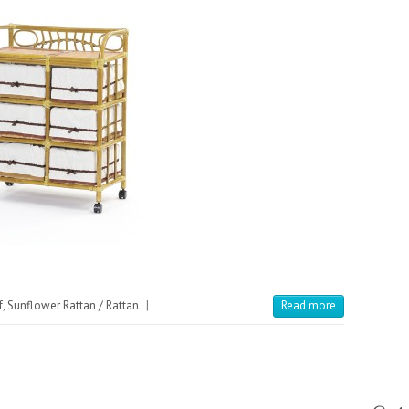
W
B
A 
－
Z 
f
,
Sunflower Rattan / Rattan
|
Read more
P H 