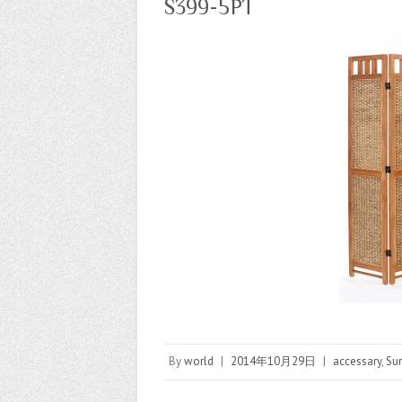
S399-5PT
By
world
|
2014年10月29日
|
accessary
,
Sun