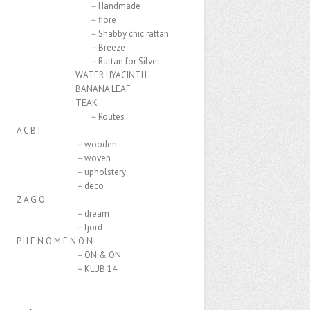
－Handmade
－fiore
－Shabby chic rattan
－Breeze
－Rattan for Silver
ATER HYACINTH
ANANA LEAF
TEAK
－Routes
C B I
－wooden
－woven
upholstery
－deco
A G O
－dream
－fjord
E N O M E N O N
－ON & ON
－KLUB 14