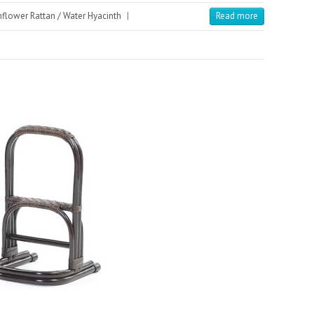
flower Rattan / Water Hyacinth
|
Read more