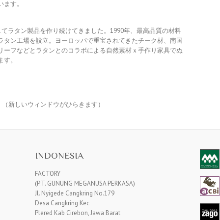
います。
－
－TV
－C
以来、一貫してラタン製品を作り続けてきました。1990年、最高品質の材料
ラタン工場を設立。ヨーロッパで重宝されてきたチーク材、南国
－A
リーフなどとラタンとのコラボによる自然素材ｘ手作り家具でぬ
ます。
（新しいウィンドウがひらきます）
INDONESIA
FACTORY
(P.T. GUNUNG MEGANUSA PERKASA)
Jl. Nyigede Cangkring No.179
Desa Cangkring Kec
Plered Kab Cirebon, Jawa Barat