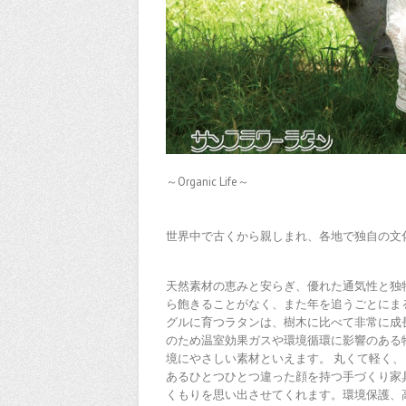
～Organic Life～
世界中で古くから親しまれ、各地で独自の文
天然素材の恵みと安らぎ、優れた通気性と独
ら飽きることがなく、また年を追うごとにま
グルに育つラタンは、樹木に比べて非常に成
のため温室効果ガスや環境循環に影響のある
境にやさしい素材といえます。 丸くて軽く
あるひとつひとつ違った顔を持つ手づくり家
くもりを思い出させてくれます。環境保護、