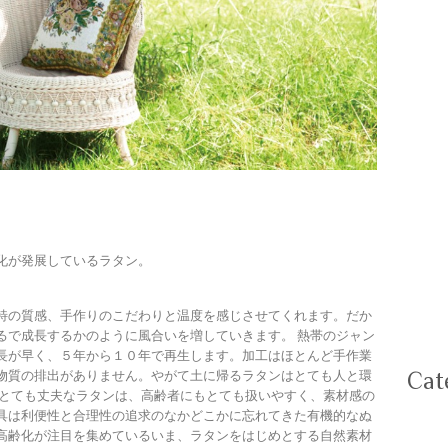
W
B
A 
－
Z 
化が発展しているラタン。
P H 
特の質感、手作りのこだわりと温度を感じさせてくれます。だか
るで成長するかのように風合いを増していきます。 熱帯のジャン
長が早く、５年から１０年で再生します。加工はほとんど手作業
Cat
物質の排出がありません。やがて土に帰るラタンはとても人と環
、とても丈夫なラタンは、高齢者にもとても扱いやすく、素材感の
具は利便性と合理性の追求のなかどこかに忘れてきた有機的なぬ
－C
高齢化が注目を集めているいま、ラタンをはじめとする自然素材
－T