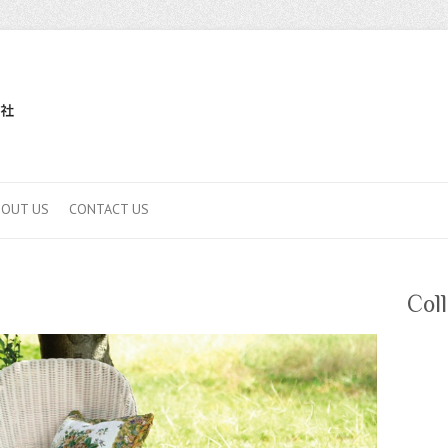
BOUT US
CONTACT US
Col
S U 