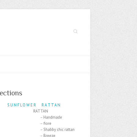
Search
lections
N F L O W E R R A T T A N
RATTAN
－Handmade
－fiore
－Shabby chic rattan
－Breeze