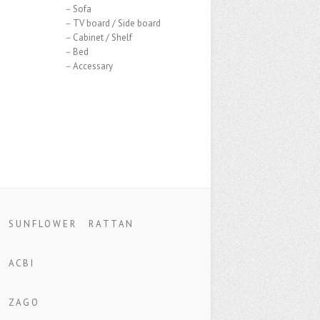
Sofa
 board / Side board
abinet / Shelf
－Bed
ccessary
S U N F L O W E R R A T T A N
A C B I
Z A G O