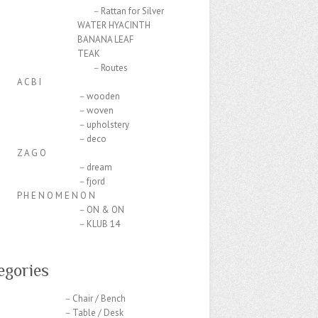
－Rattan for Silver
ATER HYACINTH
ANANA LEAF
TEAK
－Routes
C B I
－wooden
－woven
upholstery
－deco
A G O
－dream
－fjord
E N O M E N O N
－ON & ON
－KLUB 14
egories
hair / Bench
able / Desk